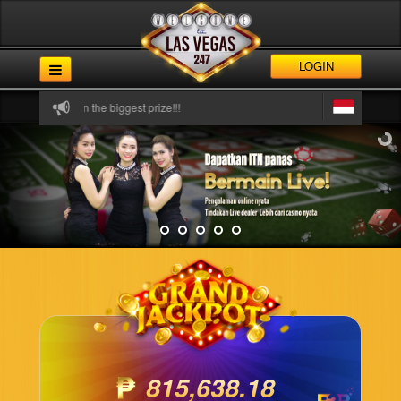
LOGIN
 game and win the biggest prize!!!
815,638.18