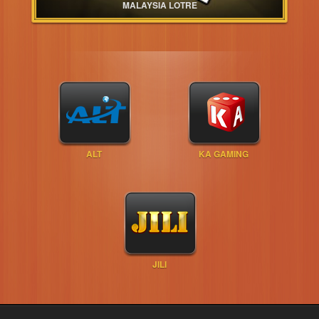
MALAYSIA LOTRE
VIETNA
LOTRE
ALT
KA GAMING
JILI