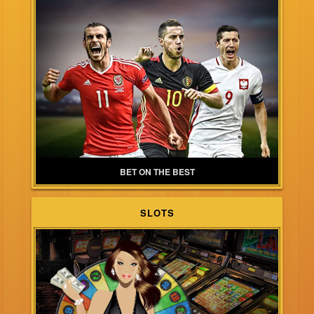
BET ON THE BEST
SUPER
COMBO
BET
SLOTS