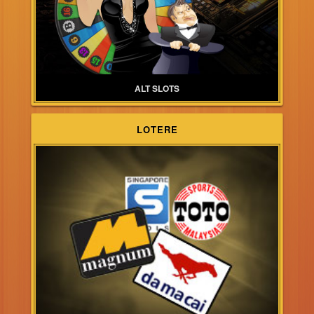
ALT SLOTS
HOT
SLOTS
LOTERE