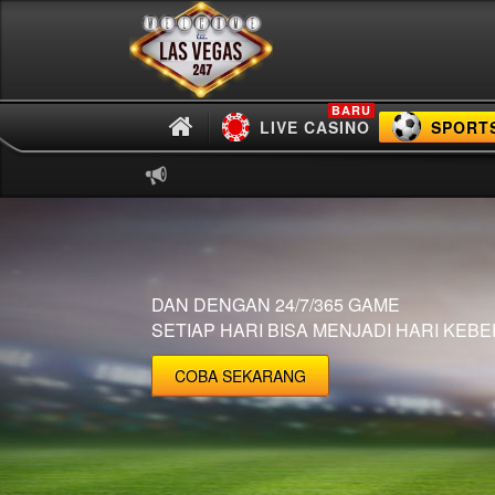
BARU
LIVE CASINO
SPORT
DAN DENGAN 24/7/365 GAME
SETIAP HARI BISA MENJADI HARI KE
COBA SEKARANG