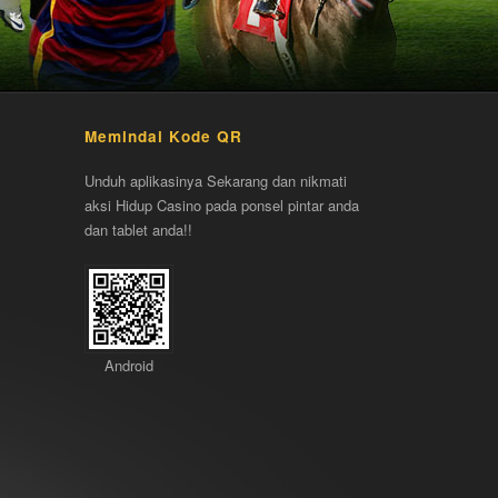
Memindai Kode QR
Unduh aplikasinya Sekarang dan nikmati
aksi Hidup Casino pada ponsel pintar anda
dan tablet anda!!
Android