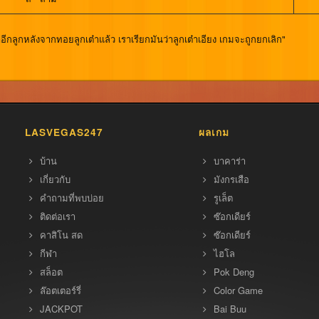
อีกลูกหลังจากทอยลูกเต๋าแล้ว เราเรียกมันว่าลูกเต๋าเอียง เกมจะถูกยกเลิก"
LASVEGAS247
ผลเกม
บ้าน
บาคาร่า
เกี่ยวกับ
มังกรเสือ
คำถามที่พบบ่อย
รูเล็ต
ติดต่อเรา
ซ๊อกเดียร์
คาสิโน สด
ซ๊อกเดียร์
กีฬา
ไฮโล
สล็อต
Pok Deng
ล๊อตเตอร์รี่
Color Game
JACKPOT
Bai Buu