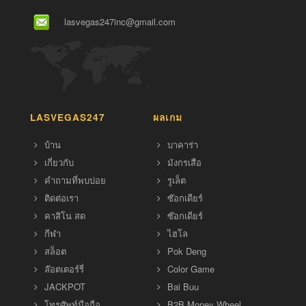
lasvegas247inc@gmail.com
LASVEGAS247
ผลเกม
บ้าน
บาคาร่า
เกี่ยวกับ
มังกรเสือ
คำถามที่พบบ่อย
รูเล็ต
ติดต่อเรา
ซ๊อกเดียร์
คาสิโน สด
ซ๊อกเดียร์
กีฬา
ไฮโล
สล็อต
Pok Deng
ล๊อตเตอร์รี่
Color Game
JACKPOT
Bai Buu
โทรศัพท์มือถือ
B2B Money Wheel