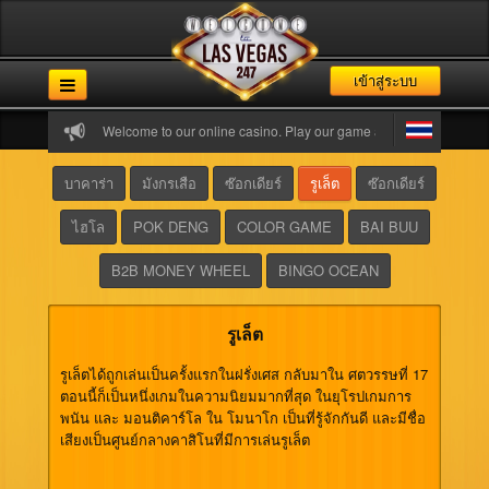
เข้าสู่ระบบ
Welcome to our online casino. Play our game and win the biggest p
บาคาร่า
มังกรเสือ
ซ๊อกเดียร์
รูเล็ต
ซ๊อกเดียร์
ไฮโล
POK DENG
COLOR GAME
BAI BUU
B2B MONEY WHEEL
BINGO OCEAN
รูเล็ต
รูเล็ตได้ถูกเล่นเป็นครั้งแรกในฝรั่งเศส กลับมาใน ศตวรรษที่ 17
ตอนนี้ก็เป็นหนึ่งเกมในความนิยมมากที่สุด ในยุโรปเกมการ
พนัน และ มอนติคาร์โล ใน โมนาโก เป็นที่รู้จักกันดี และมีชื่อ
เสียงเป็นศูนย์กลางคาสิโนที่มีการเล่นรูเล็ต