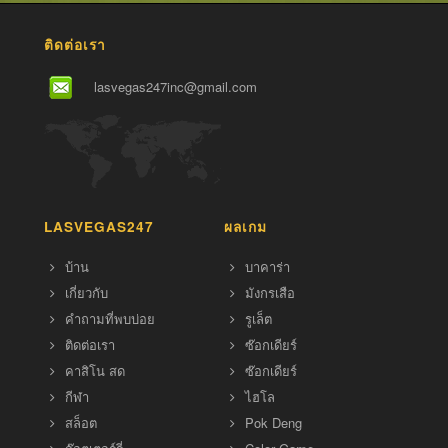
ติดต่อเรา
lasvegas247inc@gmail.com
LASVEGAS247
ผลเกม
บ้าน
บาคาร่า
เกี่ยวกับ
มังกรเสือ
คำถามที่พบบ่อย
รูเล็ต
ติดต่อเรา
ซ๊อกเดียร์
คาสิโน สด
ซ๊อกเดียร์
กีฬา
ไฮโล
สล็อต
Pok Deng