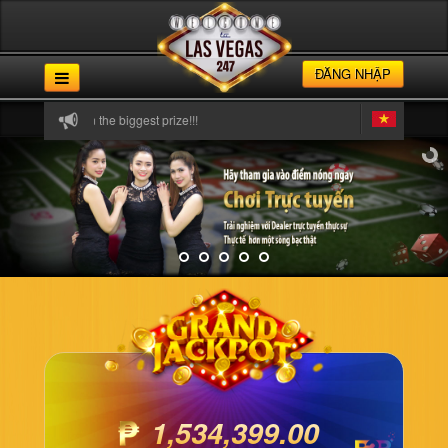
ĐĂNG NHẬP
game and win the biggest prize!!!
1,534,399.00