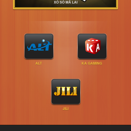
XỔ SỐ MÃ LAI
XỔ
SỐ
VIỆT
NAM
ALT
KA GAMING
JILI