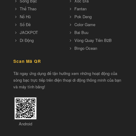
Sòng Bạc
Xóc Đĩa
Thể Thao
Fantan
Nổ Hũ
Pok Deng
Số Đề
Color Game
JACKPOT
Bai Buu
Di Động
Vòng Quay Tiền B2B
Bingo Ocean
Scan Mã QR
Tải ngay ứng dụng để tận hưởng xem những hoạt động của
sòng bạc trực tiếp trên điện thoại di động thông minh của bạn
và máy tính bảng!
Android