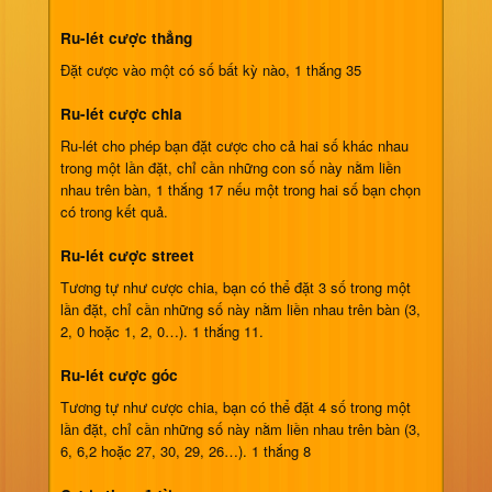
Ru-lét cược thẳng
Đặt cược vào một có số bất kỳ nào, 1 thắng 35
Ru-lét cược chia
Ru-lét cho phép bạn đặt cược cho cả hai số khác nhau
trong một lần đặt, chỉ cần những con số này nằm liền
nhau trên bàn, 1 thắng 17 nếu một trong hai số bạn chọn
có trong kết quả.
Ru-lét cược street
Tương tự như cược chia, bạn có thể đặt 3 số trong một
lần đặt, chỉ cần những số này nằm liền nhau trên bàn (3,
2, 0 hoặc 1, 2, 0…). 1 thắng 11.
Ru-lét cược góc
Tương tự như cược chia, bạn có thể đặt 4 số trong một
lần đặt, chỉ cần những số này nằm liền nhau trên bàn (3,
6, 6,2 hoặc 27, 30, 29, 26…). 1 thắng 8