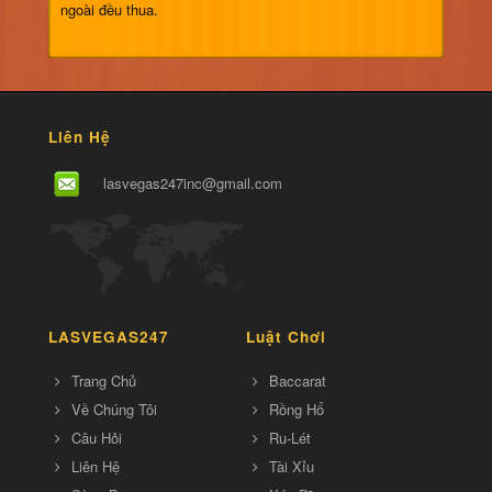
ngoài đều thua.
Liên Hệ
lasvegas247inc@gmail.com
LASVEGAS247
Luật Chơi
Trang Chủ
Baccarat
Về Chúng Tôi
Rồng Hổ
Câu Hỏi
Ru-Lét
Liên Hệ
Tài Xỉu