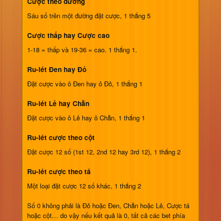
Cược theo đường
Sáu số trên một đường đặt cược, 1 thắng 5
Cược thấp hay Cược cao
1-18 = thấp và 19-36 = cao. 1 thắng 1.
Ru-lét Đen hay Đỏ
Đặt cược vào ô Đen hay ô Đỏ, 1 thắng 1
Ru-lét Lẻ hay Chẵn
Đặt cược vào ô Lẻ hay ô Chẵn, 1 thắng 1
Ru-lét cược theo cột
Đặt cược 12 số (1st 12, 2nd 12 hay 3rd 12), 1 thắng 2
Ru-lét cược theo tá
Một loại đặt cược 12 số khác, 1 thắng 2
Số 0 không phải là Đỏ hoặc Đen, Chẵn hoặc Lẻ, Cược tá
hoặc cột… do vậy nếu kết quả là 0, tất cả các bet phía