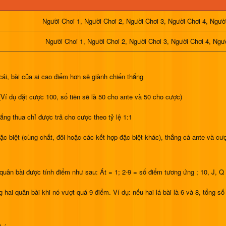
Người Chơi 1, Người Chơi 2, Người Chơi 3, Người Chơi 4, Ngườ
Người Chơi 1, Người Chơi 2, Người Chơi 3, Người Chơi 4, Ngư
cái, bài của ai cao điểm hơn sẽ giành chiến thắng
Ví dụ đặt cược 100, số tiền sẽ là 50 cho ante và 50 cho cược)
ắng thua chỉ được trả cho cược theo tỷ lệ 1:1
đặc biệt (cùng chất, đôi hoặc các kết hợp đặc biệt khác), thắng cả ante và cư
c quân bài được tính điểm như sau: Át = 1; 2-9 = số điểm tương ứng ; 10, J, Q
hai quân bài khi nó vượt quá 9 điểm. Ví dụ: nếu hai lá bài là 6 và 8, tổng số