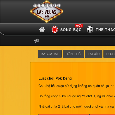
MỚI
SÒNG BẠC
THỂ THA
BACCARAT
RỒNG HỔ
TÀI XỈU
RU-L
Luật chơi Pok Deng
Có 8 bộ bài được sử dụng không có quân bài joker
Có tổng cộng 5 khu cược người chơi 1, người chơi 2
Nhà cái chia 2 lá bài cho mỗi người chơi và nhà cái