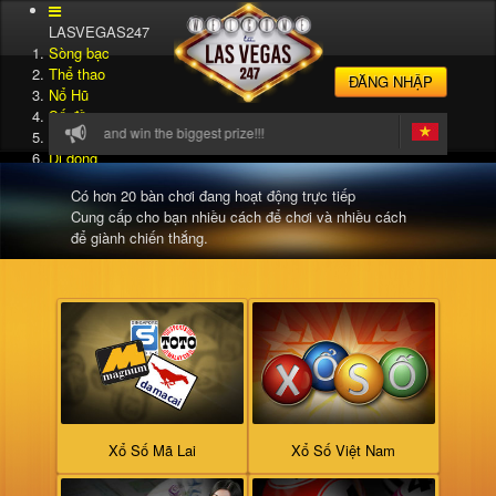
LASVEGAS247
Sòng bạc
Thể thao
ĐĂNG NHẬP
Nổ Hũ
Số đề
 Play our game and win the biggest prize!!!
JACKPOT
Di động
Links
Có hơn 20 bàn chơi đang hoạt động trực tiếp
Trang chủ
Cung cấp cho bạn nhiều cách để chơi và nhiều cách
Về chúng tôi
để giành chiến thắng.
Câu hỏi
Liên hệ
Xổ Số Mã Lai
Xổ Số Việt Nam