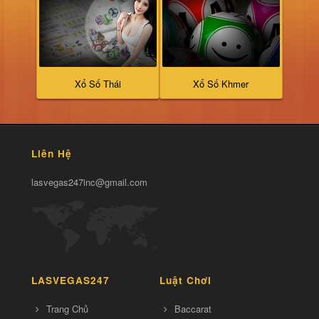
Xổ Số Thái
Xổ Số Khmer
Liên Hệ
lasvegas247inc@gmail.com
LASVEGAS247
Luật Chơi
Trang Chủ
Baccarat