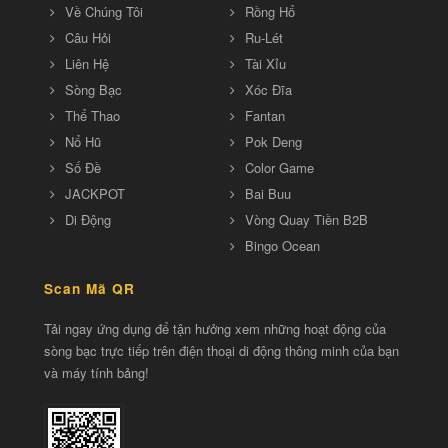
Về Chúng Tôi
Rồng Hổ
Câu Hỏi
Ru-Lét
Liên Hệ
Tài Xỉu
Sòng Bạc
Xóc Đĩa
Thể Thao
Fantan
Nổ Hũ
Pok Deng
Số Đề
Color Game
JACKPOT
Bai Buu
Di Động
Vòng Quay Tiền B2B
Bingo Ocean
Scan Mã QR
Tải ngay ứng dụng để tận hưởng xem những hoạt động của
sòng bạc trực tiếp trên điện thoại di động thông minh của bạn
và máy tính bảng!