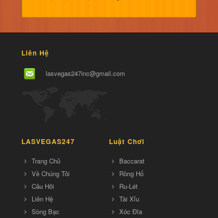
Liên Hệ
lasvegas247inc@gmail.com
LASVEGAS247
Luật Chơi
Trang Chủ
Baccarat
Về Chúng Tôi
Rồng Hổ
Câu Hỏi
Ru-Lét
Liên Hệ
Tài Xỉu
Sòng Bạc
Xóc Đĩa