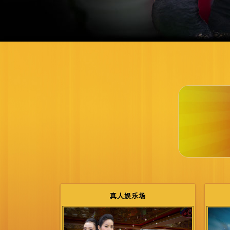
真人娱乐场