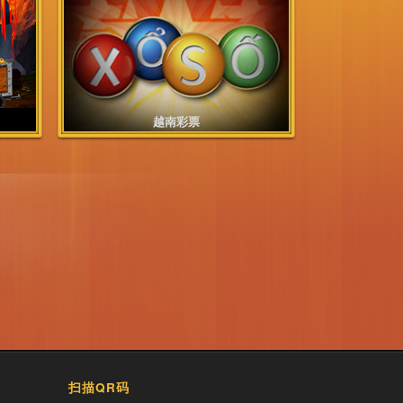
越南彩票
扫描QR码