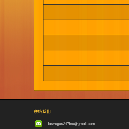
联络我们
lasvegas247inc@gmail.com