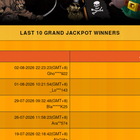
LAST 10 GRAND JACKPOT WINNERS
02-08-2026 22:23:23(GMT+8)
Gho****922
01-08-2026 10:21:54(GMT+8)
_Lo***143
29-07-2026 09:32:48(GMT+8)
Bla*****k25
26-07-2026 11:58:23(GMT+8)
Ara**574
19-07-2026 02:18:42(GMT+8)
Ale*16a