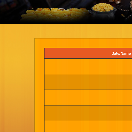
Date/Name