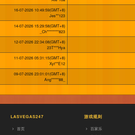
16-07-2026 10:49:59(GMT+8)
Jes**123
14-07-2026 15:29:58(GMT+8)
_Ch********823
12-07-2026 22:34:08(GMT+8)
23T***hya
11-07-2026 05:31:15(GMT+8)
Xyt**e12
09-07-2026 23:01:01(GMT+8)
Ang*****88_
LASVEGAS247
游戏规则
首页
百家乐