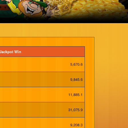
Jackpot Win
5,670.6
9,845.6
11,885.1
31,075.9
9,208.3