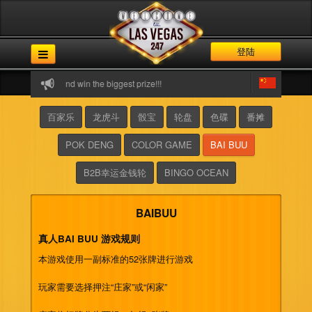
登陆
Play our game and win the biggest prize!!!
百家乐
龙虎斗
骰宝
轮盘
色碟
番摊
POK DENG
COLOR GAME
BAI BUU
B2B幸运金钱轮
BINGO OCEAN
BAIBUU
真人BAI BUU 游戏规则
本游戏使用一副标准的52张牌进行游戏
玩家需要选择押注“庄家”或“闲家”