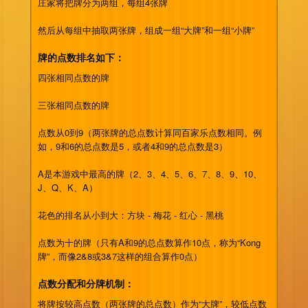
庄家将把牌分为两组，每组4张牌
然后从每组中抽取两张牌，组成一组“大牌”和一组“小牌”
牌的点数排名如下：
四张相同点数的牌
三张相同点数的牌
点数从0到9（两张牌的总点数计算同百家乐点数相同。例
如，9和6的总点数是5，或者4和9的总点数是3）
A是本游戏中最高的牌（2、3、4、5、6、7、8、9、10、
J、Q、K、A）
花色的排名从小到大：方块 - 梅花 - 红心 - 黑桃
点数为十的牌（只有A和9的总点数算作10点，称为“Kong
牌”，而像2&8或3&7这样的组合算作0点）
点数分配和分牌机制：
将牌按较高点数（两张牌的总点数）作为“大牌”，较低点数