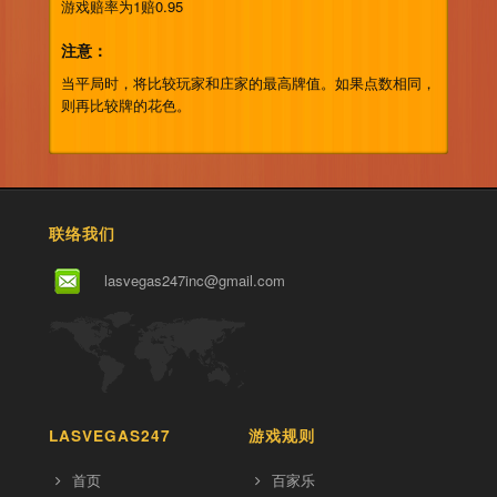
游戏赔率为1赔0.95
注意：
当平局时，将比较玩家和庄家的最高牌值。如果点数相同，
则再比较牌的花色。
联络我们
lasvegas247inc@gmail.com
LASVEGAS247
游戏规则
首页
百家乐