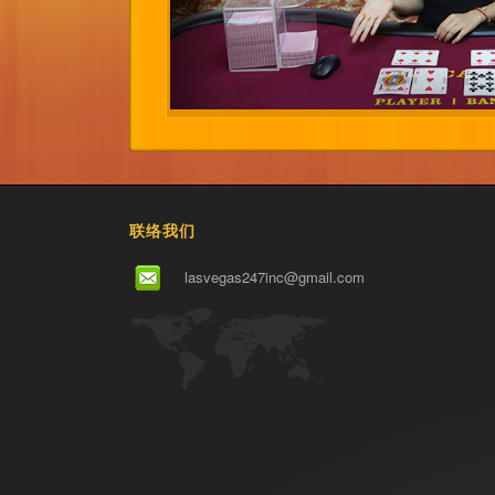
联络我们
lasvegas247inc@gmail.com