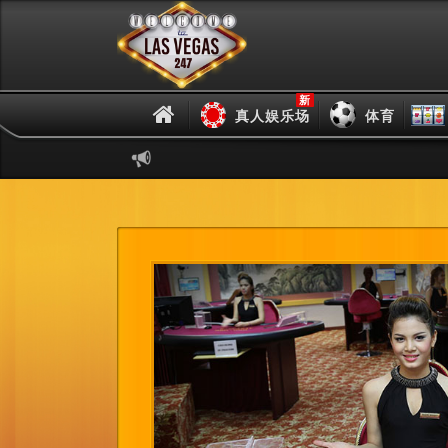
新
真人娱乐场
体育