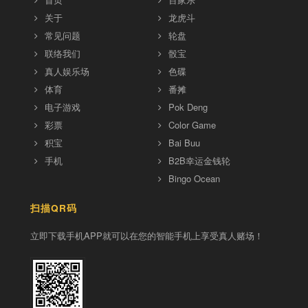
关于
龙虎斗
常见问题
轮盘
联络我们
骰宝
真人娱乐场
色碟
体育
番摊
电子游戏
Pok Deng
彩票
Color Game
积宝
Bai Buu
手机
B2B幸运金钱轮
Bingo Ocean
扫描QR码
立即下载手机APP就可以在您的智能手机上享受真人赌场！