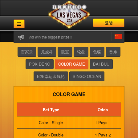
登陆
Play our game and win the biggest prize!!!
百家乐
龙虎斗
骰宝
轮盘
色碟
番摊
POK DENG
COLOR GAME
BAI BUU
B2B幸运金钱轮
BINGO OCEAN
COLOR GAME
Bet Type
Odds
Color - Single
1 Pays 1
Color - Double
1 Pays 2