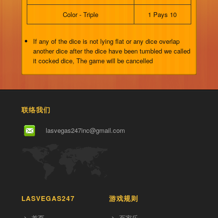
Color - Triple
1 Pays 10
If any of the dice is not lying flat or any dice overlap
another dice after the dice have been tumbled we called
it cocked dice, The game will be cancelled
联络我们
lasvegas247inc@gmail.com
LASVEGAS247
游戏规则
首页
百家乐