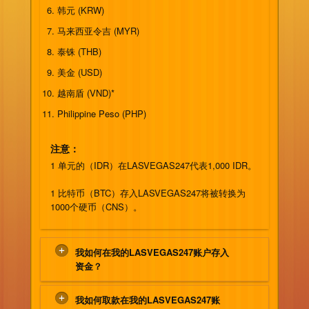
韩元 (KRW)
马来西亚令吉 (MYR)
泰铢 (THB)
美金 (USD)
越南盾 (VND)*
Philippine Peso (PHP)
注意：
1 单元的（IDR）在LASVEGAS247代表1,000 IDR。
1 比特币（BTC）存入LASVEGAS247将被转换为
1000个硬币（CNS）。
我如何在我的LASVEGAS247账户存入
资金？
我如何取款在我的LASVEGAS247账