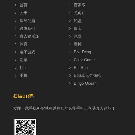
首页
百家乐
关于
龙虎斗
常见问题
轮盘
联络我们
骰宝
真人娱乐场
色碟
体育
番摊
电子游戏
Pok Deng
彩票
Color Game
积宝
Bai Buu
手机
B2B幸运金钱轮
Bingo Ocean
扫描QR码
立即下载手机APP就可以在您的智能手机上享受真人赌场！