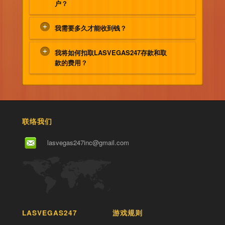
户？
我需要多久才能收到钱？
我将如何扣取LASVEGAS247存款和取
款的费用？
联络我们
lasvegas247inc@gmail.com
LASVEGAS247
游戏规则