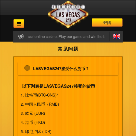
登陆
Welcome to our online casino. Play our game and win the biggest prize!!!
常见问题
LASVEGAS247接受什么货币 ?
以下列表是LASVEGAS247接受的货币
比特币(BTC-CNS)*
中国人民币（RMB)
欧元 (EUR)
港币 (HKD)
印尼卢比 (IDR)